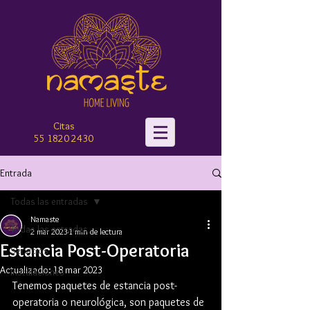
Citas
55 182
0 2430‬
Entrada
Todas las entradas
Namaste
Todas las entradas
2 mar 2023
1 min de lectura
Estancia Post-Operatoria
Servicios
Actualizado:
18 mar 2023
Instalaciones
Tenemos paquetes de estancia post-
operatoria o neurológica, son paquetes de 