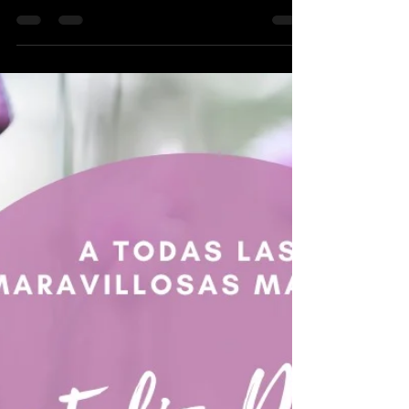
www.namastehomeliving.com.mx #namaste
#namastehomeliving...