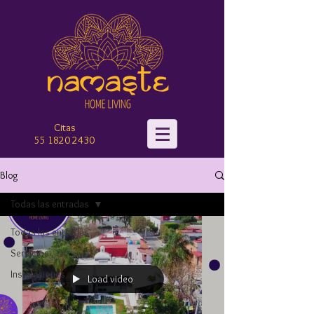
Citas
55 182
0 2430‬
Blog
Todas las entradas
Todas las entradas
Servicios
Instalaciones
Load video