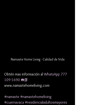
Namaste Home Living - Calidad de Vida
Obtén mas información al 
WhatsApp 777 
109 5690 ☎️📗 
www.namastehomeliving.com
#namaste
#namastehomeliving
#cuernavaca
#residencialadultosmayores