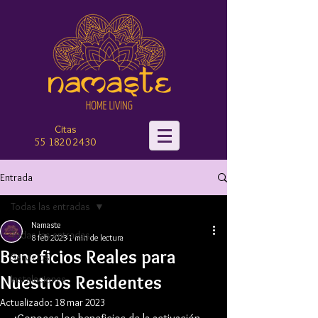
Citas
55 182
0 2430‬
Entrada
Todas las entradas
Namaste
Todas las entradas
8 feb 2023
1 min de lectura
Beneficios Reales para
Servicios
Nuestros Residentes
Instalaciones
Actualizado:
18 mar 2023