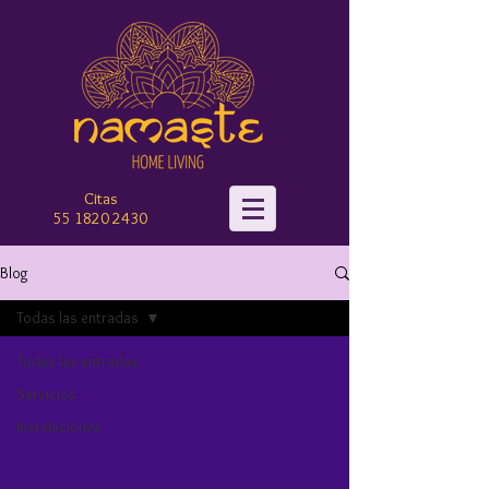
Citas
55 182
0 2430‬
Blog
Todas las entradas
Todas las entradas
Servicios
Instalaciones